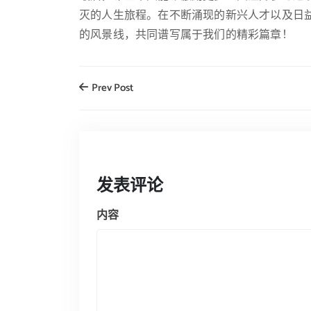
灭的人生旅程。在不断涌现的新兴人才以及日
的风景线，共同谱写属于我们的精彩篇章！
Prev Post
发表评论
内容