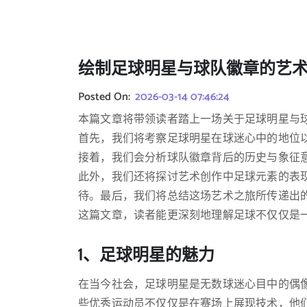
绘制足球明星与球队徽章的艺
Posted On:
2026-03-14 07:46:24
本篇文章将带领读者踏上一场关于足球明星与
首先，我们将考察足球明星在球迷心中的地位
接着，我们会分析球队徽章背后的历史与象征
此外，我们还将探讨艺术创作中足球元素的表
待。最后，我们将总结这场艺术之旅所传递出
这篇文章，读者能更深刻地理解足球不仅仅是
1、足球明星的魅力
在当今社会，足球明星是无数球迷心目中的偶
些优秀运动员不仅仅是在赛场上展现技术，他