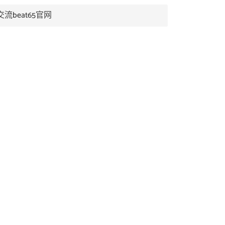
交流beat65官网