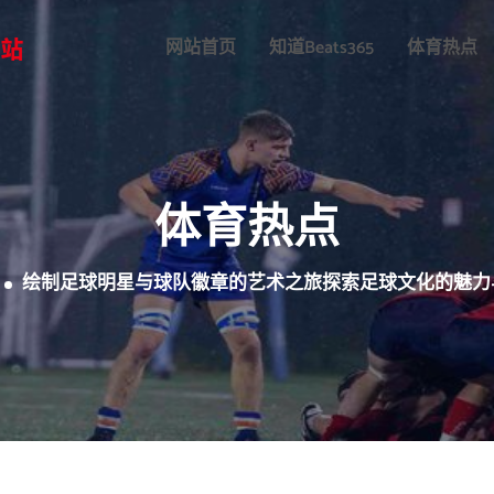
网站首页
知道beats365
体育热点
体育热点
绘制足球明星与球队徽章的艺术之旅探索足球文化的魅力