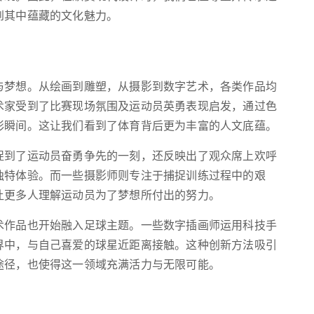
到其中蕴藏的文化魅力。
与梦想。从绘画到雕塑，从摄影到数字艺术，各类作品均
术家受到了比赛现场氛围及运动员英勇表现启发，通过色
彩瞬间。这让我们看到了体育背后更为丰富的人文底蕴。
捉到了运动员奋勇争先的一刻，还反映出了观众席上欢呼
独特体验。而一些摄影师则专注于捕捉训练过程中的艰
让更多人理解运动员为了梦想所付出的努力。
术作品也开始融入足球主题。一些数字插画师运用科技手
界中，与自己喜爱的球星近距离接触。这种创新方法吸引
途径，也使得这一领域充满活力与无限可能。