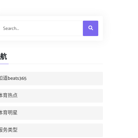
航
知道beats365
体育热点
体育明星
服务类型