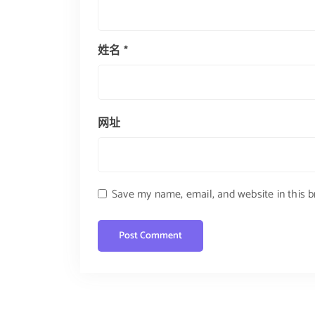
姓名
*
网址
Save my name, email, and website in this 